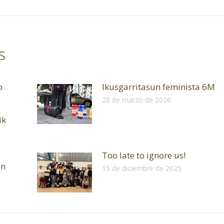
s
o
Ikusgarritasun feminista 6M
28 de marzo de 2026
ik
Too late to ignore us!
en
15 de diciembre de 2025