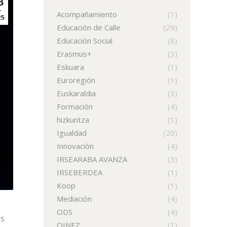
8
Acompañamiento
(1)
25
Educación de Calle
(29)
Educación Social
(8)
Erasmus+
(3)
Eskuara
(1)
Euroregión
(1)
Euskaraldia
(3)
Formación
(4)
hizkuntza
(1)
Igualdad
(20)
Innovación
(4)
IRSEARABA AVANZA
(3)
IRSEBERDEA
(1)
Koop
(1)
Mediación
(4)
ODS
(4)
as
OINEZ
(1)