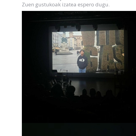
Zuen gustukoak izatea espero dugu.