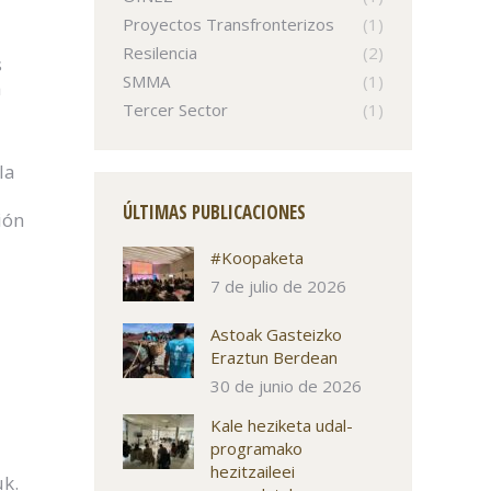
Proyectos Transfronterizos
(1)
Resilencia
(2)
s
SMMA
(1)
a
Tercer Sector
(1)
la
ÚLTIMAS PUBLICACIONES
ión
#Koopaketa
7 de julio de 2026
Astoak Gasteizko
Eraztun Berdean
30 de junio de 2026
1
Kale heziketa udal-
programako
hezitzaileei
uk.