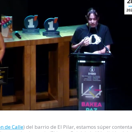
2
20
n de Calle
) del barrio de El Pilar, estamos súper content