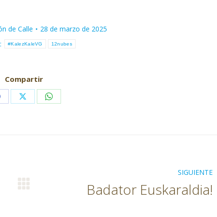
ón de Calle
28 de marzo de 2025
s:
#KalezKaleVG
12nubes
Compartir
Share
Share
Share
on
on
on
Facebook
X
WhatsApp
SIGUIENTE
Badator Euskaraldia!
Publicación
siguiente: