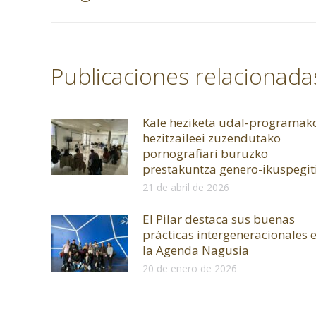
Publicaciones relacionada
Kale heziketa udal-programak
hezitzaileei zuzendutako
pornografiari buruzko
prestakuntza genero-ikuspegit
21 de abril de 2026
El Pilar destaca sus buenas
prácticas intergeneracionales 
la Agenda Nagusia
20 de enero de 2026