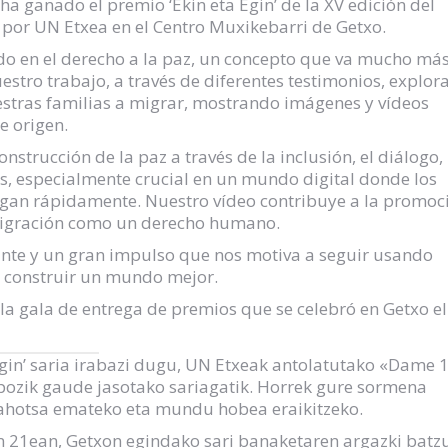
 ganado el premio ‘Ekin eta Egin’ de la XV edición del
por UN Etxea en el Centro Muxikebarri de Getxo.
ado en el derecho a la paz, un concepto que va mucho má
estro trabajo, a través de diferentes testimonios, explor
estras familias a migrar, mostrando imágenes y vídeos
e origen.
nstrucción de la paz a través de la inclusión, el diálogo, 
s, especialmente crucial en un mundo digital donde los
agan rápidamente. Nuestro vídeo contribuye a la promoc
 migración como un derecho humano.
nte y un gran impulso que nos motiva a seguir usando
 y construir un mundo mejor.
a gala de entrega de premios que se celebró en Getxo el
gin’ saria irabazi dugu, UN Etxeak antolatutako «Dame 
 pozik gaude jasotako sariagatik. Horrek gure sormena
ei ahotsa emateko eta mundu hobea eraikitzeko.
 21ean, Getxon egindako sari banaketaren argazki batz