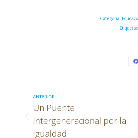
Categoría:
Educaci
Etiqueta
Navegación
ANTERIOR
entre
Un Puente
publicaciones
Intergeneracional por la
Publicación
anterior:
Igualdad