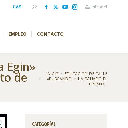
Buscar:
CAS
Intranet
Facebook
X
YouTube
Instagram
page
page
page
page
opens
opens
opens
opens
EMPLEO
CONTACTO
in
in
in
in
new
new
new
new
window
window
window
window
a Egin»
Estás aquí:
to de
INICIO
EDUCACIÓN DE CALLE
«BUSCANDO…» HA GANADO EL
PREMIO…
r
CATEGORÍAS