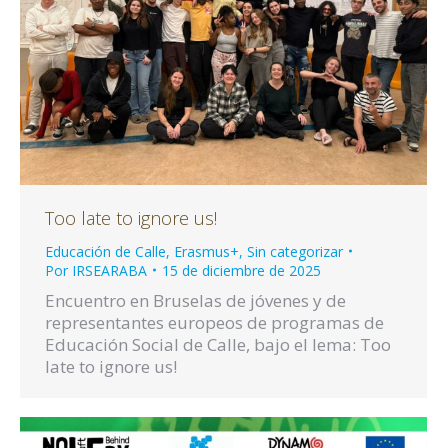
Too late to ignore us!
Educación de Calle
,
Erasmus+
,
Sin categorizar
Por
IRSEARABA
15 de diciembre de 2025
Encuentro en Bruselas de jóvenes y de
representantes europeos de programas de
Educación Social de Calle, bajo el lema: Too
late to ignore us!