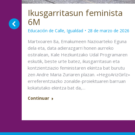
Ikusgarritasun feminista
6M
Educación de Calle
,
Igualdad
28 de marzo de 2026
Martxoaren 8a, Emakumeen Nazioarteko Eguna
y
dela eta, data adierazgarri honen aurreko
ada
ostiralean, Kale Hezkuntzako Udal Programaren
,
eskutik, beste urte batez, ikusgarritasun eta
 por
kontzientziazio feministaren ekintza bat burutu
zen Andre Maria Zuriaren plazan. «HegoArizGirlz»
erreferentziazko zonalde-proiektuaren barruan
kokatutako ekintza bat da,…
Continuar