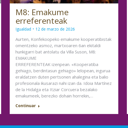
M8: Emakume
erreferenteak
Igualdad
12 de marzo de 2026
Aurten, Konfekoopeko emakume kooperatibistak
omentzeko asmoz, martxoaren 6an ekitaldi
hunkigarri bat antolatu da Villa Suson, M8:
EMAKUME
ERREFERENTEAK izenpean. «Kooperatiba
gehiago, berdintasun gehiago» lelopean, ingurua
eraldatzen duten pertsonen ahalegina eta balio
profesionala ikusarazi nahi izan da. Idoia Martínez
de la Hidalga eta Itziar Corcuera bezalako
emakumeek, berezko dohain horrekin,…
Continuar