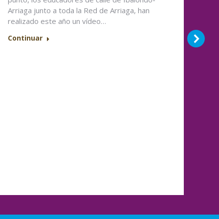
Arriaga junto a toda la Red de Arriaga, han
U
realizado este año un vídeo…
I
Continuar
I
Edu
El 
pe
so
Edu
per
pri
Co