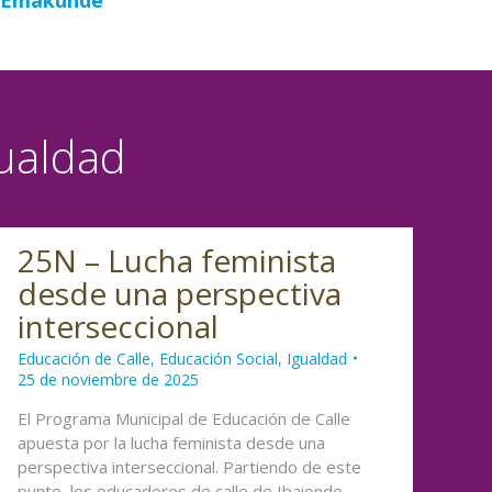
gualdad
25N – Lucha feminista
desde una perspectiva
interseccional
Educación de Calle
,
Educación Social
,
Igualdad
25 de noviembre de 2025
El Programa Municipal de Educación de Calle
apuesta por la lucha feminista desde una
perspectiva interseccional. Partiendo de este
punto, los educadores de calle de Ibaiondo-