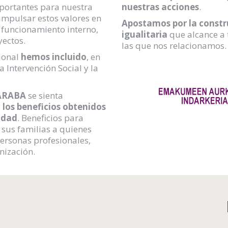
mportantes para nuestra
nuestras acciones
.
impulsar estos valores en
Apostamos por la constr
y funcionamiento interno,
igualitaria
que alcance a 
yectos.
las que nos relacionamos.
ional
hemos incluido
, en
 Intervención Social y la
ARABA
se sienta
o
los beneficios obtenidos
ldad
. Beneficios para
 sus familias a quienes
personas profesionales,
nización.