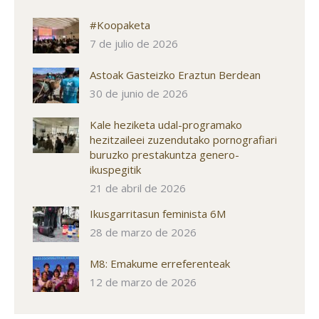
#Koopaketa
7 de julio de 2026
Astoak Gasteizko Eraztun Berdean
30 de junio de 2026
Kale heziketa udal-programako
hezitzaileei zuzendutako pornografiari
buruzko prestakuntza genero-
ikuspegitik
21 de abril de 2026
Ikusgarritasun feminista 6M
28 de marzo de 2026
M8: Emakume erreferenteak
12 de marzo de 2026