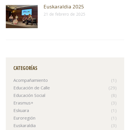
Euskaraldia 2025
21 de febrero de 2025
CATEGORÍAS
Acompañamiento
(1)
Educación de Calle
(29)
Educación Social
(8)
Erasmus+
(3)
Eskuara
(1)
Euroregión
(1)
Euskaraldia
(3)