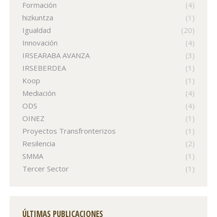
Formación
(4)
hizkuntza
(1)
Igualdad
(20)
Innovación
(4)
IRSEARABA AVANZA
(3)
IRSEBERDEA
(1)
Koop
(1)
Mediación
(4)
ODS
(4)
OINEZ
(1)
Proyectos Transfronterizos
(1)
Resilencia
(2)
SMMA
(1)
Tercer Sector
(1)
ÚLTIMAS PUBLICACIONES