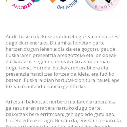
Aurki hasiko da Euskaraldia eta gurean dena prest
dago ekimenerako. Dinamika honetan parte
hartzen dugun lehen aldia da eta gogotsu gaude.
Euskararen presentzia areagotzeko eta lankideak
euskaraz hitz egitera animatzeko asmoz eman
dugu izena. Horrela, euskararen erabilera eta
presentzia handitzea lortzea da ideia, era ludiko
batean. Euskaraldian hartutako ohitura hauek epe
luzean mantendu nahiko genituzke.
Ariketan bakoitzak norbere mailaren arabera eta
gaitasunaren arabera hartuko dugu parte,
bakoitzak bere erritmoan; gehiago edo gutxiago,
hobeto edo okerrago. Berdin da, euskara ahoan eta
ikusgarri egitea da kontua. Integraziorako bide