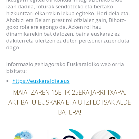
izan dadila, loturak sendotzeko eta bertako
hizkuntzari elkarrekin lekua egiteko. Hori dela eta,
Ahobizi eta Belarriprest rol ofizialez gain, Bihotz-
goxo rola ere egongo da. Azken rol hau
dinamikarekin bat datozen, baina euskaraz ez
dakiten eta ulertzen ez duten pertsonei zuzenduta
dago.
Informazio gehiagorako Euskaraldiko web orria
bisitatu:
https://euskaraldia.eus
MAIATZAREN 15ETIK 25ERA JARRI TXAPA,
AKTIBATU EUSKARA ETA UTZI LOTSAK ALDE
BATERA!