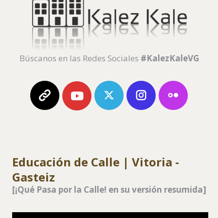
Búscanos en las Redes Sociales
#KalezKaleVG
Web
Twitter
Instagram
flickr
Youtube
Kalezkale
Kalezkale
Kalezkale
Kalezkal
Kalezkale
Educación de Calle | Vitoria -
Gasteiz
[¡Qué Pasa por la Calle! en su versión resumida]