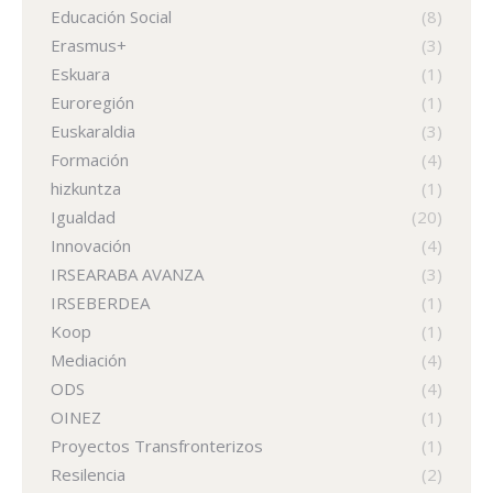
Educación Social
(8)
Erasmus+
(3)
Eskuara
(1)
Euroregión
(1)
Euskaraldia
(3)
Formación
(4)
hizkuntza
(1)
Igualdad
(20)
Innovación
(4)
IRSEARABA AVANZA
(3)
IRSEBERDEA
(1)
Koop
(1)
Mediación
(4)
ODS
(4)
OINEZ
(1)
Proyectos Transfronterizos
(1)
Resilencia
(2)