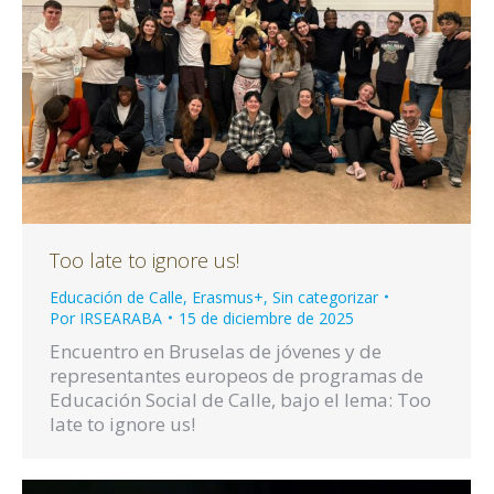
Too late to ignore us!
Educación de Calle
,
Erasmus+
,
Sin categorizar
Por
IRSEARABA
15 de diciembre de 2025
Encuentro en Bruselas de jóvenes y de
representantes europeos de programas de
Educación Social de Calle, bajo el lema: Too
late to ignore us!