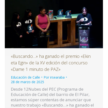
«Buscando…» ha ganado el premio «Ekin
eta Egin» de la XV edición del concurso
«Dame 1 minuto de PAZ»
Educación de Calle
Por
irsearaba
28 de marzo de 2025
Desde 12Nubes del PEC (Programa de
Educación de Calle) del barrio de El Pilar,
estamos súper contentas de anunciar que
nuestro trabajo «Buscando…» ha ganado el