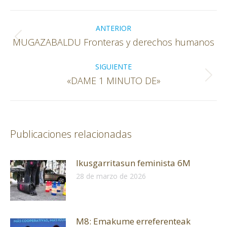
Facebook
X
WhatsApp
Navegación
entre
ANTERIOR
Publicación
MUGAZABALDU Fronteras y derechos humanos
publicaciones
anterior:
SIGUIENTE
Publicación
«DAME 1 MINUTO DE»
siguiente:
Publicaciones relacionadas
Ikusgarritasun feminista 6M
28 de marzo de 2026
M8: Emakume erreferenteak