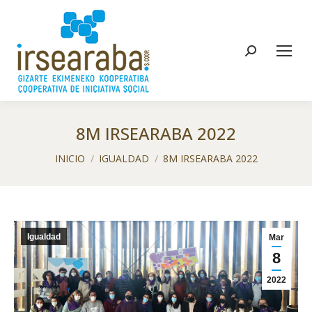
Buscar:
8M IRSEARABA 2022
Estás aquí:
INICIO
IGUALDAD
8M IRSEARABA 2022
Igualdad
Mar
8
2022