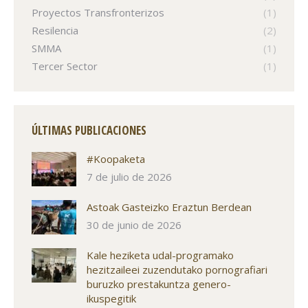
Proyectos Transfronterizos
(1)
Resilencia
(2)
SMMA
(1)
Tercer Sector
(1)
ÚLTIMAS PUBLICACIONES
#Koopaketa
7 de julio de 2026
Astoak Gasteizko Eraztun Berdean
30 de junio de 2026
Kale heziketa udal-programako
hezitzaileei zuzendutako pornografiari
buruzko prestakuntza genero-
ikuspegitik