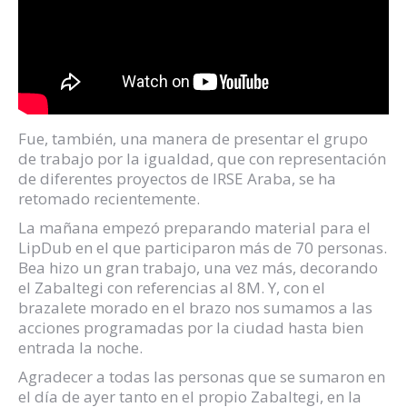
Fue, también, una manera de presentar el grupo
de trabajo por la igualdad, que con representación
de diferentes proyectos de IRSE Araba, se ha
retomado recientemente.
La mañana empezó preparando material para el
LipDub en el que participaron más de 70 personas.
Bea hizo un gran trabajo, una vez más, decorando
el Zabaltegi con referencias al 8M. Y, con el
brazalete morado en el brazo nos sumamos a las
acciones programadas por la ciudad hasta bien
entrada la noche.
Agradecer a todas las personas que se sumaron en
el día de ayer tanto en el propio Zabaltegi, en la