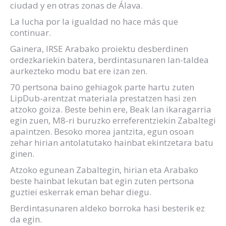
ciudad y en otras zonas de Álava.
La lucha por la igualdad no hace más que
continuar.
Gainera, IRSE Arabako proiektu desberdinen
ordezkariekin batera, berdintasunaren lan-taldea
aurkezteko modu bat ere izan zen.
70 pertsona baino gehiagok parte hartu zuten
LipDub-arentzat materiala prestatzen hasi zen
atzoko goiza. Beste behin ere, Beak lan ikaragarria
egin zuen, M8-ri buruzko erreferentziekin Zabaltegi
apaintzen. Besoko morea jantzita, egun osoan
zehar hirian antolatutako hainbat ekintzetara batu
ginen.
Atzoko egunean Zabaltegin, hirian eta Arabako
beste hainbat lekutan bat egin zuten pertsona
guztiei eskerrak eman behar diegu.
Berdintasunaren aldeko borroka hasi besterik ez
da egin.