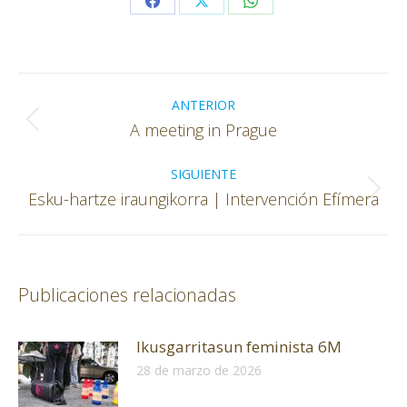
Share
Share
Share
on
on
on
Facebook
X
WhatsApp
Navegación
entre
ANTERIOR
Publicación
A meeting in Prague
publicaciones
anterior:
SIGUIENTE
Publicación
Esku-hartze iraungikorra | Intervención Efímera
siguiente:
Publicaciones relacionadas
Ikusgarritasun feminista 6M
28 de marzo de 2026