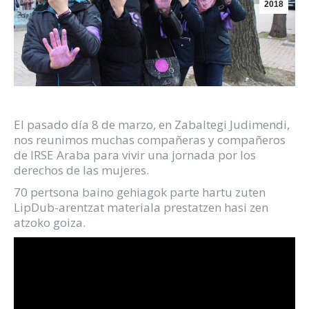
2018
El pasado día 8 de marzo, en Zabaltegi Judimendi,
nos reunimos muchas compañeras y compañeros
de IRSE Araba para vivir una jornada por los
derechos de las mujeres.
70 pertsona baino gehiagok parte hartu zuten
LipDub-arentzat materiala prestatzen hasi zen
atzoko goiza.