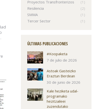
Proyectos Transfronterizos
(1)
Resilencia
(2)
SMMA
(1)
Tercer Sector
(1)
ldad
o
.
ÚLTIMAS PUBLICACIONES
#Koopaketa
re
7 de julio de 2026
Astoak Gasteizko
Eraztun Berdean
30 de junio de 2026
Kale heziketa udal-
programako
hezitzaileei
zuzendutako