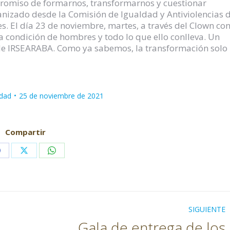
romiso de formarnos, transformarnos y cuestionar
anizado desde la Comisión de Igualdad y Antiviolencias 
. El día 23 de noviembre, martes, a través del Clown con
ra condición de hombres y todo lo que ello conlleva. Un
de IRSEARABA. Como ya sabemos, la transformación solo
ldad
25 de noviembre de 2021
Compartir
Share
Share
Share
on
on
on
Facebook
X
WhatsApp
SIGUIENTE
Gala de entrega de los