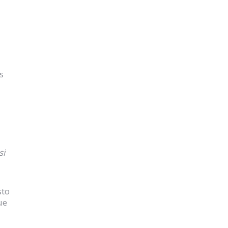
s
si
sto
ue