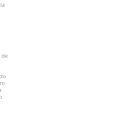
 la
s de
ado
tro
ía
o