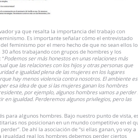
vador ya que resalta la importancia del trabajo con
feminismo. Es importante señalar cómo el entrevistado
 del feminismo por el mero hecho de que no sean ellos lo
eva 30 años trabajando con grupos de hombres y los
 “
Podemos ser más honestos en unas relaciones más
igual que las relaciones con los hijos y otras personas que
ridad e igualdad plena de las mujeres en los lugares
rque hay menos violencia contra nosotros. El ambiente es
mper esa idea de que si las mujeres ganan los hombres
epresidente, por ejemplo, algunos hombres vamos a perder 
r en igualdad. Perderemos algunos privilegios, pero las
rés para algunos hombres. Bajo nuestro punto de vista, e
ntitarias nos posicionan en un mundo competitivo en el q
erder”. De ahí la asociación de “si ellas ganan, yo voy a
la igualdad real los hombres debemos perder ciertos