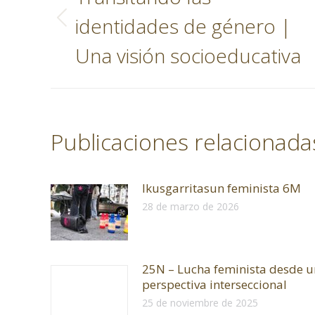
publicaciones
identidades de género |
Publicación
anterior:
Una visión socioeducativa
Publicaciones relacionada
Ikusgarritasun feminista 6M
28 de marzo de 2026
25N – Lucha feminista desde 
perspectiva interseccional
25 de noviembre de 2025