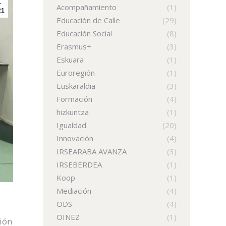
Acompañamiento
(1)
21
Educación de Calle
(29)
Educación Social
(8)
Erasmus+
(3)
Eskuara
(1)
Euroregión
(1)
Euskaraldia
(3)
Formación
(4)
hizkuntza
(1)
Igualdad
(20)
Innovación
(4)
IRSEARABA AVANZA
(3)
IRSEBERDEA
(1)
Koop
(1)
Mediación
(4)
ODS
(4)
OINEZ
(1)
ión