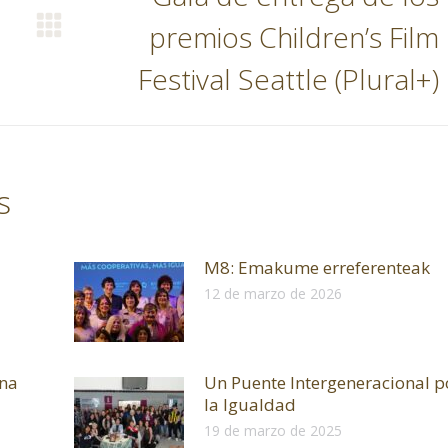
premios Children’s Film
Publicación
siguiente:
Festival Seattle (Plural+)
s
M8: Emakume erreferenteak
12 de marzo de 2026
una
Un Puente Intergeneracional p
la Igualdad
19 de marzo de 2025