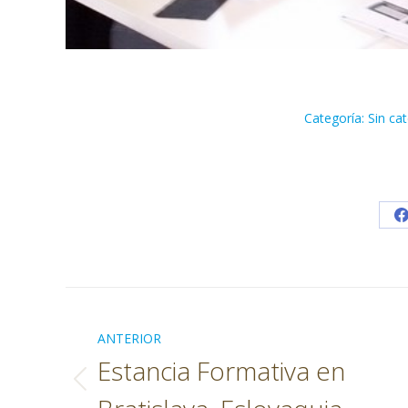
Categoría:
Sin ca
Navegación
entre
ANTERIOR
Estancia Formativa en
publicaciones
Publicación
anterior: