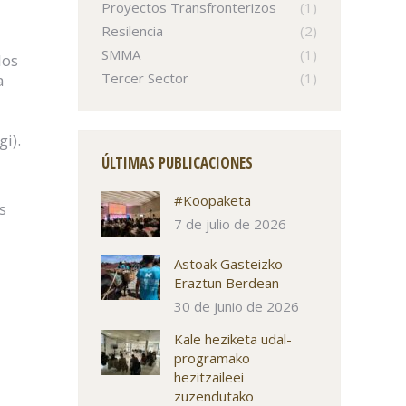
Proyectos Transfronterizos
(1)
Resilencia
(2)
SMMA
(1)
los
Tercer Sector
(1)
a
i).
ÚLTIMAS PUBLICACIONES
#Koopaketa
s
7 de julio de 2026
Astoak Gasteizko
Eraztun Berdean
30 de junio de 2026
Kale heziketa udal-
programako
hezitzaileei
zuzendutako