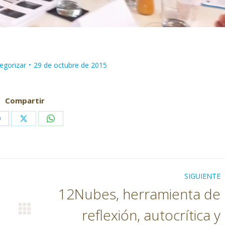
tegorizar
29 de octubre de 2015
Compartir
Share
Share
Share
on
on
on
Facebook
X
WhatsApp
SIGUIENTE
12Nubes, herramienta de
reflexión, autocrítica y
Publicación
siguiente: