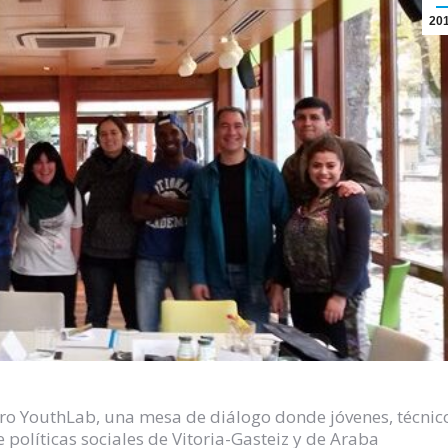
20
ro YouthLab, una mesa de diálogo donde jóvenes, técnic
políticas sociales de Vitoria-Gasteiz y de Araba