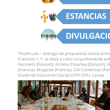
“Youth Lab – diálogo de propuestas sobre activ
Erasmus +. Y, se lleva a cabo conjuntamente en
Hezizerb (Donosti), Kimmu Elkartea (Donosti), I
(Francia), Mugazte (Francia), CAI-Conversas (Po
Grado de Educación Social (UPV-EHU, Leioa).