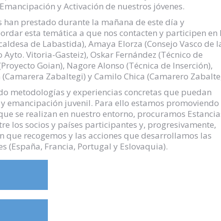
 Emancipación y Activación de nuestros jóvenes.
s han prestado durante la mañana de este día y
dar esta temática a que nos contacten y participen en 
caldesa de Labastida), Amaya Elorza (Consejo Vasco de l
 Ayto. Vitoria-Gasteiz), Oskar Fernández (Técnico de
 (Proyecto Goian), Nagore Alonso (Técnica de Inserción),
(Camarera Zabaltegi) y Camilo Chica (Camarero Zabalteg
ndo metodologías y experiencias concretas que puedan
d y emancipación juvenil. Para ello estamos promoviendo
que se realizan en nuestro entorno, procuramos Estancia
e los socios y países participantes y, progresivamente,
n que recogemos y las acciones que desarrollamos las
s (España, Francia, Portugal y Eslovaquia).