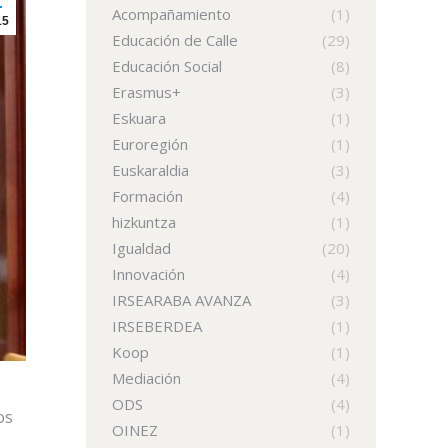
Acompañamiento
(1)
15
Educación de Calle
(29)
Educación Social
(8)
Erasmus+
(3)
Eskuara
(1)
Euroregión
(1)
Euskaraldia
(3)
Formación
(4)
hizkuntza
(1)
Igualdad
(20)
Innovación
(4)
IRSEARABA AVANZA
(3)
IRSEBERDEA
(1)
Koop
(1)
Mediación
(4)
ODS
(4)
os
OINEZ
(1)