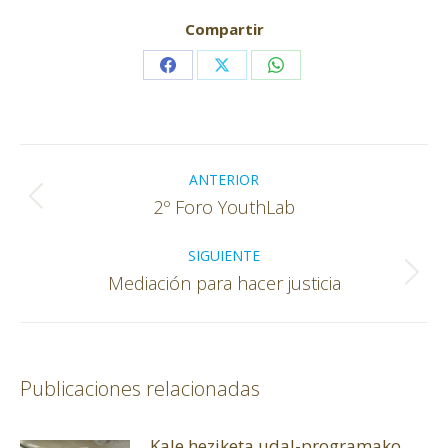
Compartir
Share
Share
Share
on
on
on
Facebook
X
WhatsApp
Navegación
entre
ANTERIOR
Publicación
2º Foro YouthLab
publicaciones
anterior:
SIGUIENTE
Publicación
Mediación para hacer justicia
siguiente:
Publicaciones relacionadas
Kale heziketa udal-programako