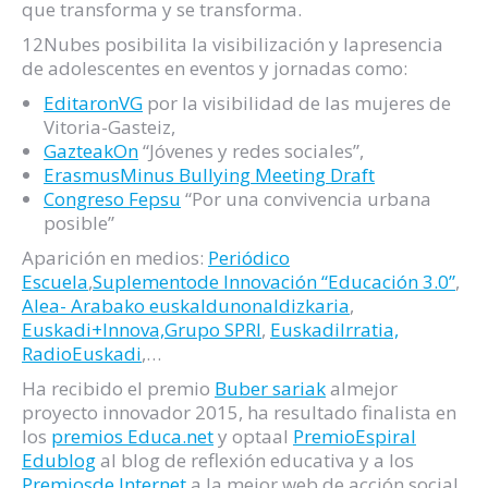
que transforma y se transforma.
12Nubes posibilita la visibilización y lapresencia
de adolescentes en eventos y jornadas como:
EditaronVG
por la visibilidad de las mujeres de
Vitoria-Gasteiz,
GazteakOn
“Jóvenes y redes sociales”,
ErasmusMinus Bullying Meeting Draft
Congreso Fepsu
“Por una convivencia urbana
posible”
Aparición en medios:
Periódico
Escuela
,
Suplementode Innovación “Educación 3.0”
,
Alea- Arabako euskaldunonaldizkaria
,
Euskadi+Innova,Grupo SPRI
,
EuskadiIrratia,
RadioEuskadi
,…
Ha recibido el premio
Buber sariak
almejor
proyecto innovador 2015, ha resultado finalista en
los
premios Educa.net
y optaal
PremioEspiral
Edublog
al blog de reflexión educativa y a los
Premiosde Internet
a la mejor web de acción social