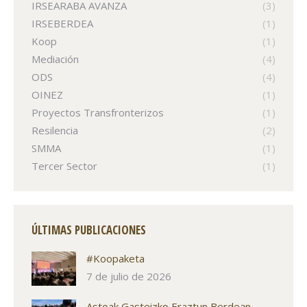
IRSEARABA AVANZA
(3)
IRSEBERDEA
(1)
Koop
(1)
Mediación
(4)
ODS
(4)
OINEZ
(1)
Proyectos Transfronterizos
(1)
Resilencia
(2)
SMMA
(1)
Tercer Sector
(1)
ÚLTIMAS PUBLICACIONES
#Koopaketa
7 de julio de 2026
Astoak Gasteizko Eraztun Berdean