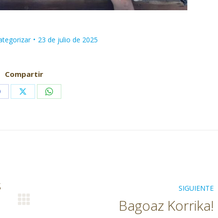
ategorizar
23 de julio de 2025
Compartir
Share
Share
Share
on
on
on
Facebook
X
WhatsApp
s
SIGUIENTE
Bagoaz Korrika!
Publicación
siguiente: