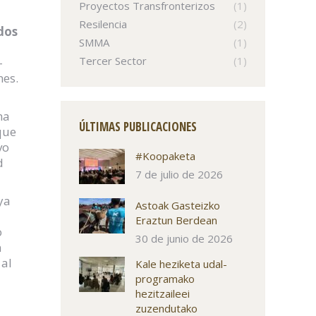
Proyectos Transfronterizos
(1)
Resilencia
(2)
dos
SMMA
(1)
Tercer Sector
(1)
-
nes.
na
ÚLTIMAS PUBLICACIONES
que
vo
#Koopaketa
d
7 de julio de 2026
ya
Astoak Gasteizko
Eraztun Berdean
o
30 de junio de 2026
n
 al
Kale heziketa udal-
programako
hezitzaileei
zuzendutako