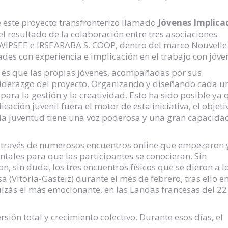
 este proyecto transfronterizo llamado
Jóvenes Implica
o el resultado de la colaboración entre tres asociaciones
 WIPSEE e IRSEARABA S. COOP, dentro del marco Nouvelle
des con experiencia e implicación en el trabajo con jóve
 es que las propias jóvenes, acompañadas por sus
liderazgo del proyecto. Organizando y diseñando cada u
ra la gestión y la creatividad. Esto ha sido posible ya 
ación juvenil fuera el motor de esta iniciativa, el objeti
la juventud tiene una voz poderosa y una gran capacida
a través de numerosos encuentros online que empezaron 
tales para que las participantes se conocieran. Sin
sin duda, los tres encuentros físicos que se dieron a l
a (Vitoria-Gasteiz) durante el mes de febrero, tras ello e
uizás el más emocionante, en las Landas francesas del 22
ión total y crecimiento colectivo. Durante esos días, el