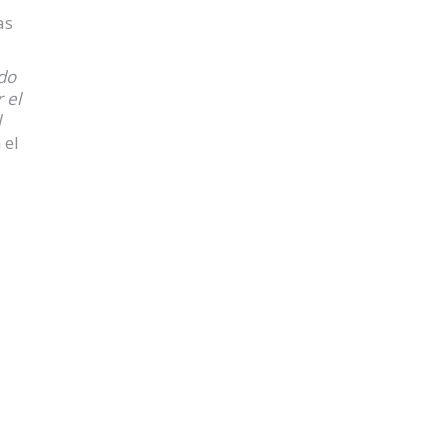
as
ido
 el
l
 el