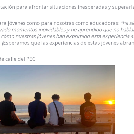
tación para afrontar situaciones inesperadas y superarl
para jóvenes como para nosotras como educadoras:
“ha s
vado momentos inolvidables y he aprendido que no hablar
 cómo nuestras jóvenes han exprimido esta experiencia a
. ¡Esperamos que las experiencias de estas jóvenes abran
e calle del PEC.