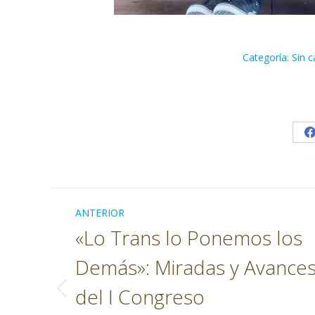
Categoría:
Sin c
Navegación
ANTERIOR
entre
«Lo Trans lo Ponemos los
publicaciones
Demás»: Miradas y Avance
del I Congreso
Publicación
anterior: