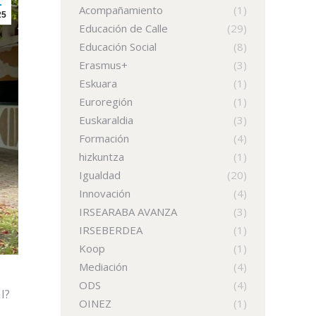
Acompañamiento
(1)
25
Educación de Calle
(29)
Educación Social
(8)
Erasmus+
(3)
Eskuara
(1)
Euroregión
(1)
Euskaraldia
(3)
Formación
(4)
hizkuntza
(1)
Igualdad
(20)
Innovación
(4)
IRSEARABA AVANZA
(3)
IRSEBERDEA
(1)
Koop
(1)
Mediación
(4)
ODS
(4)
l?
OINEZ
(1)