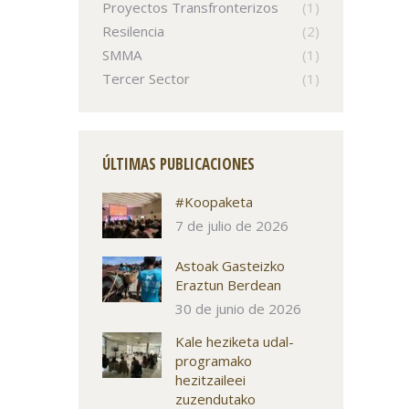
Proyectos Transfronterizos
(1)
Resilencia
(2)
SMMA
(1)
Tercer Sector
(1)
ÚLTIMAS PUBLICACIONES
#Koopaketa
7 de julio de 2026
Astoak Gasteizko
Eraztun Berdean
30 de junio de 2026
Kale heziketa udal-
programako
hezitzaileei
zuzendutako