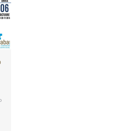
o
o
s