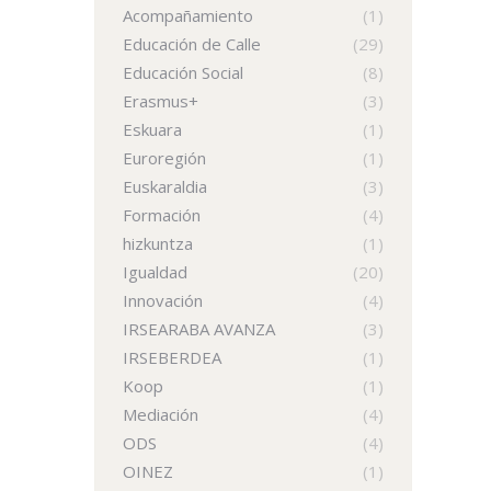
Acompañamiento
(1)
Educación de Calle
(29)
Educación Social
(8)
Erasmus+
(3)
Eskuara
(1)
Euroregión
(1)
Euskaraldia
(3)
Formación
(4)
hizkuntza
(1)
Igualdad
(20)
Innovación
(4)
IRSEARABA AVANZA
(3)
IRSEBERDEA
(1)
Koop
(1)
Mediación
(4)
ODS
(4)
OINEZ
(1)