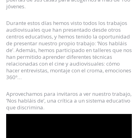
jóvenes.
Durante estos días hemos visto todos los trabajos
audiovisuales que han presentado desde otros
centros educativos, y hemos tenido la oportunidad
de presentar nuestro propio trabajo: ‘Nos habláis
de’. Además, hemos participado en talleres que nos
han permitido aprender diferentes técnicas
relacionadas con el cine y audiovisuales: cómo
hacer entrevistas, montaje con el croma, emociones
360º…
Aprovechamos para invitaros a ver nuestro trabajo,
‘Nos habláis de’, una crítica a un sistema educativo
que discrimina.