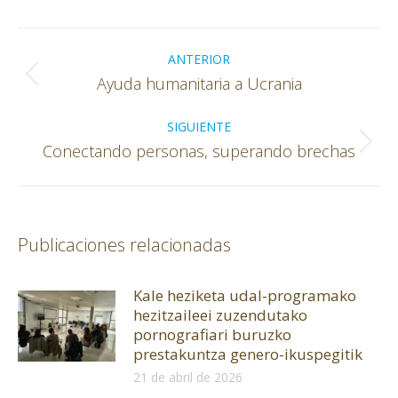
Facebook
X
WhatsApp
Navegación
entre
ANTERIOR
Publicación
Ayuda humanitaria a Ucrania
publicaciones
anterior:
SIGUIENTE
Publicación
Conectando personas, superando brechas
siguiente:
Publicaciones relacionadas
Kale heziketa udal-programako
hezitzaileei zuzendutako
pornografiari buruzko
prestakuntza genero-ikuspegitik
21 de abril de 2026