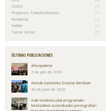
OINEZ
(1)
Proyectos Transfronterizos
(1)
Resilencia
(2)
SMMA
(1)
Tercer Sector
(1)
ÚLTIMAS PUBLICACIONES
#Koopaketa
7 de julio de 2026
Astoak Gasteizko Eraztun Berdean
30 de junio de 2026
Kale heziketa udal-programako
hezitzaileei zuzendutako pornografiari
buruzko prestakuntza genero-