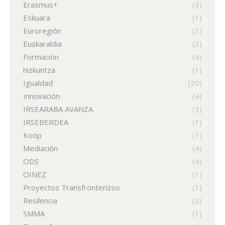
Erasmus+
(3)
Eskuara
(1)
Euroregión
(1)
Euskaraldia
(3)
Formación
(4)
hizkuntza
(1)
Igualdad
(20)
Innovación
(4)
IRSEARABA AVANZA
(3)
IRSEBERDEA
(1)
Koop
(1)
Mediación
(4)
ODS
(4)
OINEZ
(1)
Proyectos Transfronterizos
(1)
Resilencia
(2)
SMMA
(1)