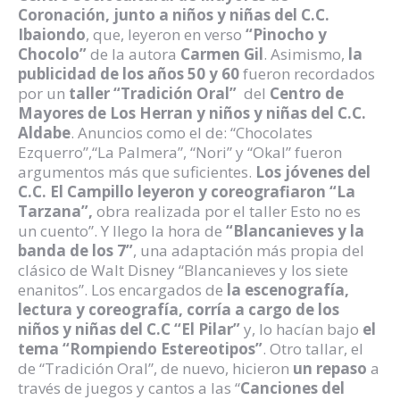
Coronación, junto a niños y niñas del C.C.
Ibaiondo
, que, leyeron en verso
“Pinocho y
Chocolo”
de la autora
Carmen Gil
. Asimismo,
la
publicidad de los años 50 y 60
fueron recordados
por un
taller “Tradición Oral”
del
Centro de
Mayores de Los Herran y niños y niñas del C.C.
Aldabe
. Anuncios como el de: “Chocolates
Ezquerro”,“La Palmera”, “Nori” y “Okal” fueron
argumentos más que suficientes.
Los jóvenes del
C.C. El Campillo leyeron y coreografiaron “La
Tarzana”,
obra realizada por el taller Esto no es
un cuento”. Y llego la hora de
“Blancanieves y la
banda de los 7”
, una adaptación más propia del
clásico de Walt Disney “Blancanieves y los siete
enanitos”. Los encargados de
la escenografía,
lectura y coreografía, corría a cargo de los
niños y niñas del C.C “El Pilar”
y, lo hacían bajo
el
tema “Rompiendo Estereotipos”
. Otro tallar, el
de “Tradición Oral”, de nuevo, hicieron
un repaso
a
través de juegos y cantos a las “
Canciones del