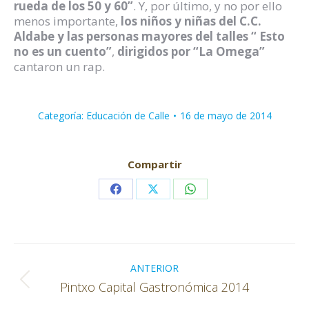
rueda de los 50 y 60”
. Y, por último, y no por ello
menos importante,
los niños y niñas del C.C.
Aldabe y las personas mayores del talles “ Esto
no es un cuento”
,
dirigidos por “La Omega”
cantaron un rap.
Categoría:
Educación de Calle
16 de mayo de 2014
Compartir
Share
Share
Share
on
on
on
Facebook
X
WhatsApp
Navegación
entre
ANTERIOR
Publicación
Pintxo Capital Gastronómica 2014
publicaciones
anterior: