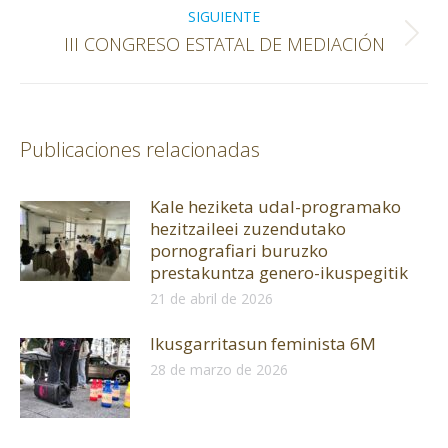
SIGUIENTE
Publicación
III CONGRESO ESTATAL DE MEDIACIÓN
siguiente:
Publicaciones relacionadas
Kale heziketa udal-programako
hezitzaileei zuzendutako
pornografiari buruzko
prestakuntza genero-ikuspegitik
21 de abril de 2026
Ikusgarritasun feminista 6M
28 de marzo de 2026