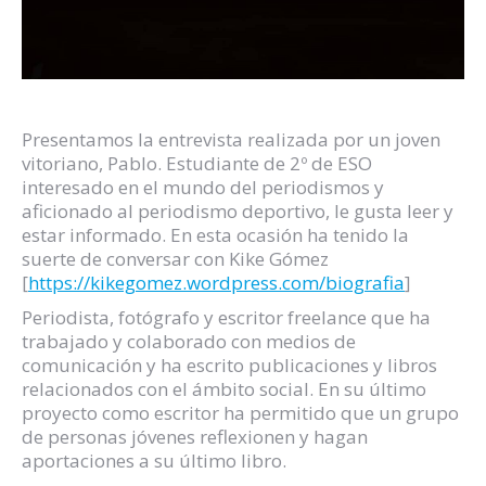
Presentamos la entrevista realizada por un joven
vitoriano, Pablo. Estudiante de 2º de ESO
interesado en el mundo del periodismos y
aficionado al periodismo deportivo, le gusta leer y
estar informado. En esta ocasión ha tenido la
suerte de conversar con Kike Gómez
[
https://kikegomez.wordpress.com/biografia
]
Periodista, fotógrafo y escritor freelance que ha
trabajado y colaborado con medios de
comunicación y ha escrito publicaciones y libros
relacionados con el ámbito social. En su último
proyecto como escritor ha permitido que un grupo
de personas jóvenes reflexionen y hagan
aportaciones a su último libro.