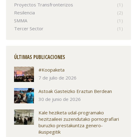
Proyectos Transfronterizos
(1)
Resilencia
(2)
SMMA
(1)
Tercer Sector
(1)
ÚLTIMAS PUBLICACIONES
#Koopaketa
7 de julio de 2026
Astoak Gasteizko Eraztun Berdean
30 de junio de 2026
Kale heziketa udal-programako
hezitzaileei zuzendutako pornografiari
buruzko prestakuntza genero-
ikuspegitik