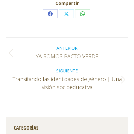
Compartir
Share
Share
Share
on
on
on
Facebook
X
WhatsApp
Navegación
entre
ANTERIOR
Publicación
YA SOMOS PACTO VERDE
publicaciones
anterior:
SIGUIENTE
Transitando las identidades de género | Una
Publicación
visión socioeducativa
siguiente:
CATEGORÍAS