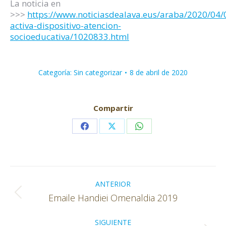
La noticia en
>>>
https://www.noticiasdealava.eus/araba/2020/04/0
activa-dispositivo-atencion-
socioeducativa/1020833.html
Categoría:
Sin categorizar
8 de abril de 2020
Compartir
Share
Share
Share
on
on
on
Facebook
X
WhatsApp
Navegación
entre
ANTERIOR
Publicación
Emaile Handiei Omenaldia 2019
publicaciones
anterior:
SIGUIENTE