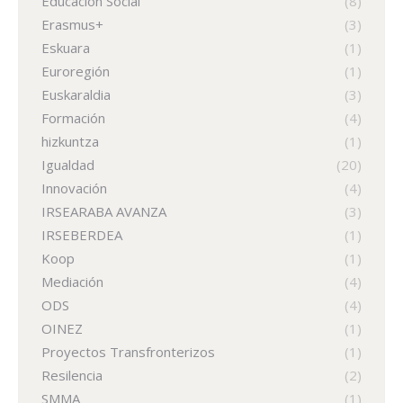
Educación Social
(8)
Erasmus+
(3)
Eskuara
(1)
Euroregión
(1)
Euskaraldia
(3)
Formación
(4)
hizkuntza
(1)
Igualdad
(20)
Innovación
(4)
IRSEARABA AVANZA
(3)
IRSEBERDEA
(1)
Koop
(1)
Mediación
(4)
ODS
(4)
OINEZ
(1)
Proyectos Transfronterizos
(1)
Resilencia
(2)
SMMA
(1)