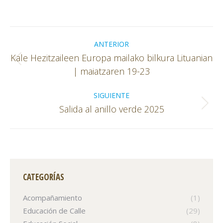
on
on
on
Facebook
X
WhatsApp
Navegación
entre
ANTERIOR
Kale Hezitzaileen Europa mailako bilkura Lituanian
publicaciones
Publicación
| maiatzaren 19-23
anterior:
SIGUIENTE
Publicación
Salida al anillo verde 2025
siguiente:
CATEGORÍAS
Acompañamiento
(1)
Educación de Calle
(29)