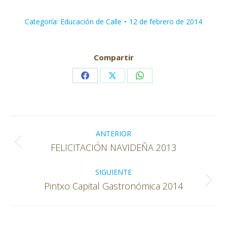
Categoría:
Educación de Calle
12 de febrero de 2014
Compartir
Share
Share
Share
on
on
on
Facebook
X
WhatsApp
Navegación
entre
ANTERIOR
Publicación
FELICITACIÓN NAVIDEÑA 2013
publicaciones
anterior:
SIGUIENTE
Publicación
Pintxo Capital Gastronómica 2014
siguiente: