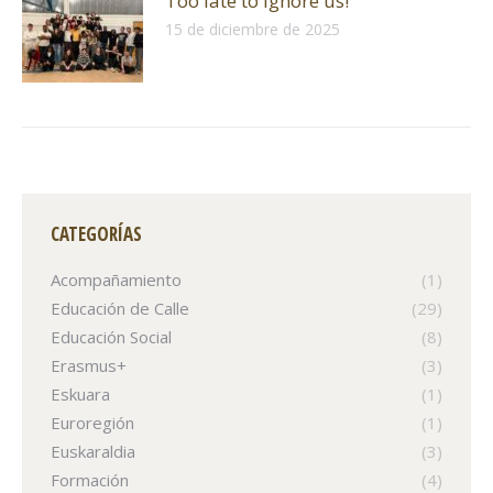
Too late to ignore us!
15 de diciembre de 2025
CATEGORÍAS
Acompañamiento
(1)
Educación de Calle
(29)
Educación Social
(8)
Erasmus+
(3)
Eskuara
(1)
Euroregión
(1)
Euskaraldia
(3)
Formación
(4)