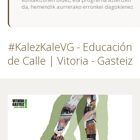
da, hemendik aurrerako erronkei dagokienez.
#KalezKaleVG - Educación
de Calle | Vitoria - Gasteiz