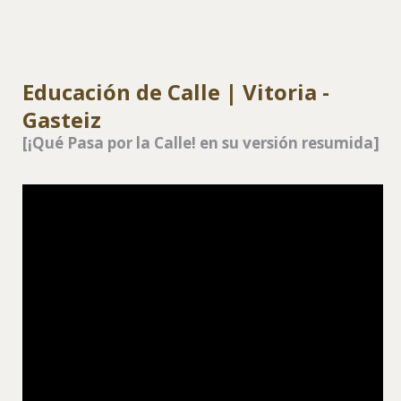
Kalezkale
Kalezkale
Kalezkale
Kalezkal
Kalezkale
Educación de Calle | Vitoria -
Gasteiz
[¡Qué Pasa por la Calle! en su versión resumida]