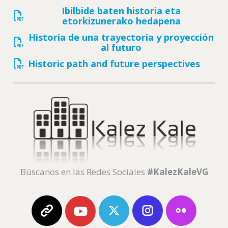
Ibilbide baten historia eta
etorkizunerako hedapena
Historia de una trayectoria y proyección
al futuro
Historic path and future perspectives
Búscanos en las Redes Sociales
#KalezKaleVG
Web
Twitter
Instagram
flickr
Youtube