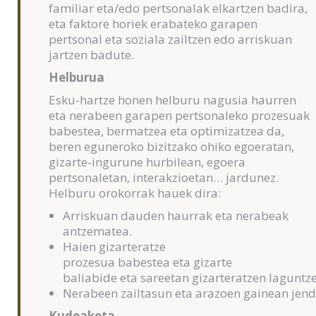
familiar eta/edo pertsonalak elkartzen badira,
eta faktore horiek erabateko garapen
pertsonal eta soziala zailtzen edo arriskuan
jartzen badute.
Helburua
Esku-hartze honen helburu nagusia haurren
eta nerabeen garapen pertsonaleko prozesuak
babestea, bermatzea eta optimizatzea da,
beren eguneroko bizitzako ohiko egoeratan,
gizarte-ingurune hurbilean, egoera
pertsonaletan, interakzioetan… jardunez.
Helburu orokorrak hauek dira:
Arriskuan dauden haurrak eta nerabeak
antzematea.
Haien gizarteratze
prozesua babestea eta gizarte
baliabide eta sareetan gizarteratzen laguntz
Nerabeen zailtasun eta arazoen gainean jenda
Kudeaketa