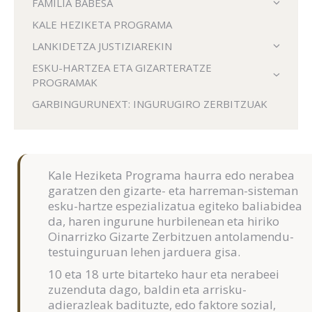
FAMILIA BABESA
KALE HEZIKETA PROGRAMA
LANKIDETZA JUSTIZIAREKIN
ESKU-HARTZEA ETA GIZARTERATZE
PROGRAMAK
GARBINGURUNEXT: INGURUGIRO ZERBITZUAK
Kale Heziketa Programa haurra edo nerabea
garatzen den gizarte- eta harreman-sisteman
esku-hartze espezializatua egiteko baliabidea
da, haren ingurune hurbilenean eta hiriko
Oinarrizko Gizarte Zerbitzuen antolamendu-
testuinguruan lehen jarduera gisa.
10 eta 18 urte bitarteko haur eta nerabeei
zuzenduta dago, baldin eta arrisku-
adierazleak badituzte, edo faktore sozial,