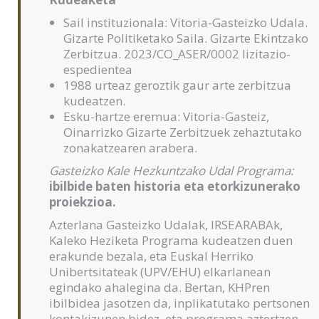
Sail instituzionala: Vitoria-Gasteizko Udala.
Gizarte Politiketako Saila. Gizarte Ekintzako
Zerbitzua. 2023/CO_ASER/0002 lizitazio-
espedientea
1988 urteaz geroztik gaur arte zerbitzua
kudeatzen.
Esku-hartze eremua: Vitoria-Gasteiz,
Oinarrizko Gizarte Zerbitzuek zehaztutako
zonakatzearen arabera.
Gasteizko Kale Hezkuntzako Udal Programa:
ibilbide baten historia eta etorkizunerako
proiekzioa.
Azterlana Gasteizko Udalak, IRSEARABAk,
Kaleko Heziketa Programa kudeatzen duen
erakunde bezala, eta Euskal Herriko
Unibertsitateak (UPV/EHU) elkarlanean
egindako ahalegina da. Bertan, KHPren
ibilbidea jasotzen da, inplikatutako pertsonen
kontakizunen bidez, eta programa aztertzen