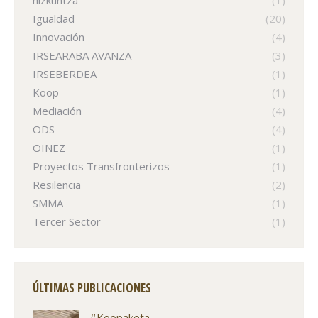
Igualdad
(20)
Innovación
(4)
IRSEARABA AVANZA
(3)
IRSEBERDEA
(1)
Koop
(1)
Mediación
(4)
ODS
(4)
OINEZ
(1)
Proyectos Transfronterizos
(1)
Resilencia
(2)
SMMA
(1)
Tercer Sector
(1)
ÚLTIMAS PUBLICACIONES
#Koopaketa