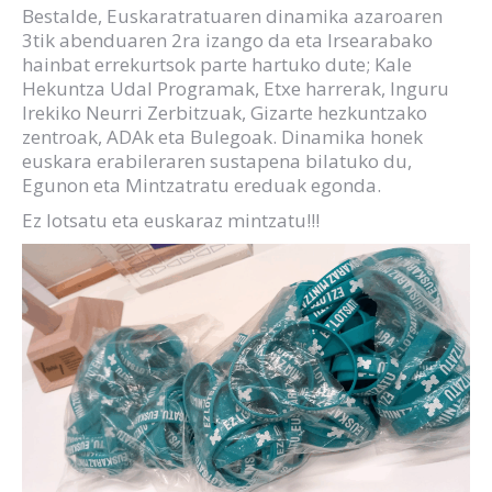
Bestalde, Euskaratratuaren dinamika azaroaren
3tik abenduaren 2ra izango da eta Irsearabako
hainbat errekurtsok parte hartuko dute; Kale
Hekuntza Udal Programak, Etxe harrerak, Inguru
Irekiko Neurri Zerbitzuak, Gizarte hezkuntzako
zentroak, ADAk eta Bulegoak. Dinamika honek
euskara erabileraren sustapena bilatuko du,
Egunon eta Mintzatratu ereduak egonda.
Ez lotsatu eta euskaraz mintzatu!!!