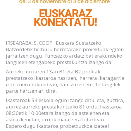
IRSEARABA, S. COOP. Euskara Sustatzeko
Batzordetik helburu horretarako proiektuak egiten
jarraitzen dugu. Funtsezko ardatz bat erakundeko
langileen etengabeko prestakuntza izango da.
Aurreko urriaren 13an B1 eta B2 profilak
prestatzeko ikastaroa hasi zen, harrera ikaragarria
izan zuen erakundean, hain zuzen ere, 12 langilek
parte hartzen ari dira.
Ikastaroak 54 eskola-egun izango ditu, eta, guztira,
aurrez aurreko prestakuntzako 81 ordu. Ikastaroa
08:30etik 10:00etara izango da astelehen eta
asteazkenetan, urritik maiatzera bitartean.
Espero dugu ikastaroa probetxuzkoa izatea!