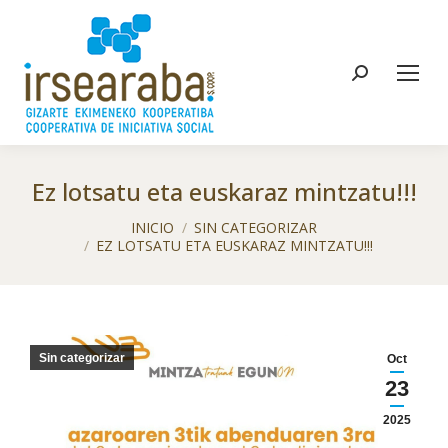
Buscar:
Ez lotsatu eta euskaraz mintzatu!!!
Estás aquí:
INICIO
SIN CATEGORIZAR
EZ LOTSATU ETA EUSKARAZ MINTZATU!!!
Sin categorizar
Oct
23
2025