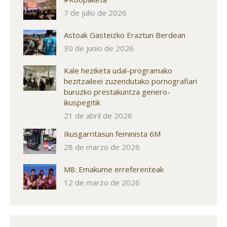
7 de julio de 2026
Astoak Gasteizko Eraztun Berdean
30 de junio de 2026
Kale heziketa udal-programako
hezitzaileei zuzendutako pornografiari
buruzko prestakuntza genero-
ikuspegitik
21 de abril de 2026
Ikusgarritasun feminista 6M
28 de marzo de 2026
M8: Emakume erreferenteak
12 de marzo de 2026