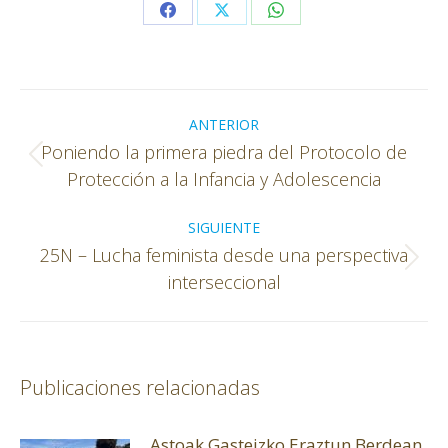
Share
Share
Share
on
on
on
Facebook
X
WhatsApp
Navegación
entre
ANTERIOR
Poniendo la primera piedra del Protocolo de
publicaciones
Publicación
Protección a la Infancia y Adolescencia
anterior:
SIGUIENTE
25N – Lucha feminista desde una perspectiva
Publicación
interseccional
siguiente:
Publicaciones relacionadas
Astoak Gasteizko Eraztun Berdean