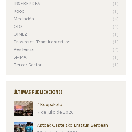
IRSEBERDEA
(1)
Koop
(1)
Mediación
(4)
ODS
(4)
OINEZ
(1)
Proyectos Transfronterizos
(1)
Resilencia
(2)
SMMA
(1)
Tercer Sector
(1)
ÚLTIMAS PUBLICACIONES
#Koopaketa
7 de julio de 2026
Astoak Gasteizko Eraztun Berdean