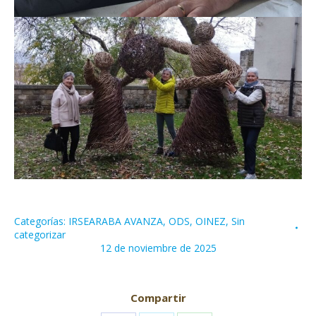
Categorías:
IRSEARABA AVANZA
,
ODS
,
OINEZ
,
Sin
categorizar
12 de noviembre de 2025
Compartir