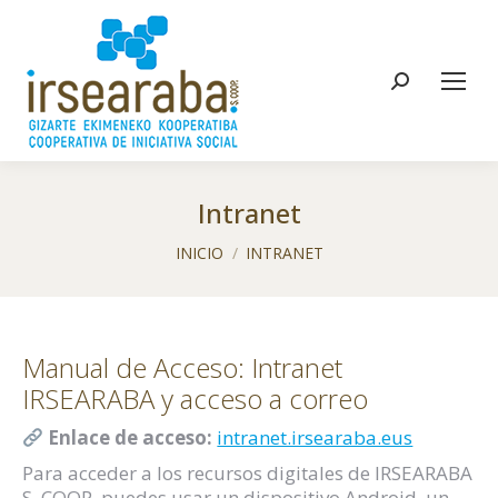
Buscar:
Intranet
Estás aquí:
INICIO
INTRANET
Manual de Acceso: Intranet
IRSEARABA y acceso a correo
Enlace de acceso:
intranet.irsearaba.eus
Para acceder a los recursos digitales de IRSEARABA
S. COOP. puedes usar un dispositivo Android, un